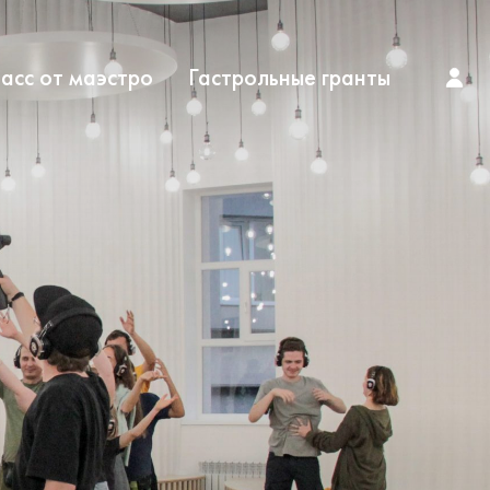
асс от маэстро
Гастрольные гранты