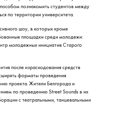
 способом познакомить студентов между
ться по территории университета.
рсивного шоу, в которых кроме
бованные площадки среди молодежи:
ентр молодежных инициатив Старого
ития после израсходования средств
асширять форматы проведения
фию проекта. Жители Белгорода и
нием по проведению Street Sounds в их
аборации с театральными, танцевальными