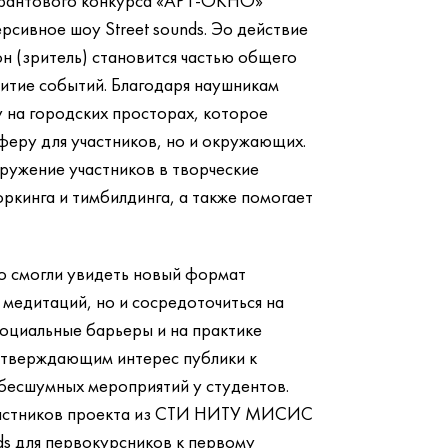
грантового конкурса «АРТ-ОКНО»
сивное шоу Street sounds. Эо действие
он (зритель) становится частью общего
витие событий. Благодаря наушникам
у на городских просторах, которое
еру для участников, но и окружающих.
гружение участников в творческие
ркинга и тимбилдинга, а также помогает
ко смогли увидеть новый формат
 медитаций, но и сосредоточиться на
оциальные барьеры и на практике
одтверждающим интерес публики к
 бесшумных мероприятий у студентов.
участников проекта из СТИ НИТУ МИСИС
ds для первокурсников к первому