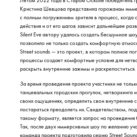
Летом 2022 года в Старом Осколе победитель 
Кристина Шевцова представила горожанам иммер
с полным погружением зрителя в процесс, когда 
действия и от его шагов зависит дальнейшее раз
Silent Eve автору удалось создать бесшумное шо
позволило не только создать комфортную атмосф
Street sounds — это проект, в котором полное по
процессы создает комфортные условия для нетво
раскрыть внутренние зажимы и раскрепоститься.
За время проведения проекта участники не толь
танцевальных городских прогулок, нетворкинга и
своих ощущениях, определить свои внутренние с
постараться преодолеть их. Свидетельством, п
такому формату, является запрос на проведения
Так, после двух иммерсивных шоу по желанию 
команда проекта подготовила серию Street Soun