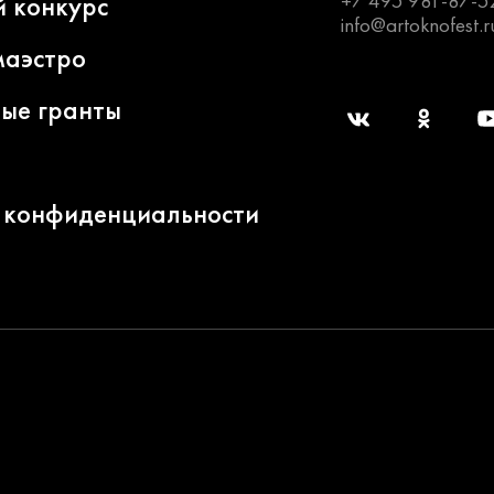
+7 495 981-87-5
й конкурс
info@artoknofest.r
маэстро
ные гранты
 конфиденциальности