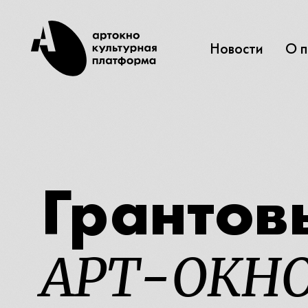
Новости
О 
Грантов
АРТ-ОКН