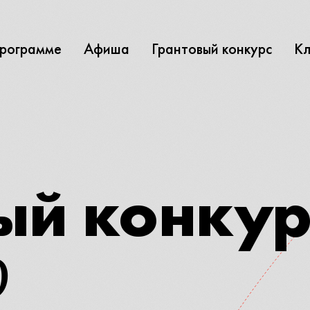
программе
Афиша
Грантовый конкурс
Кл
ый конкур
О