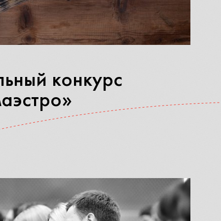
льный конкурс
маэстро»