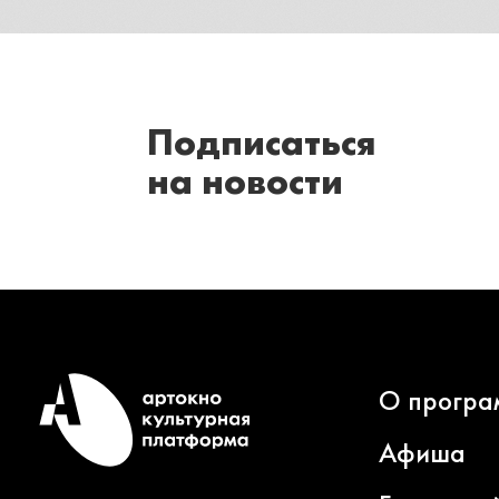
Подписаться
на новости
О програ
Афиша