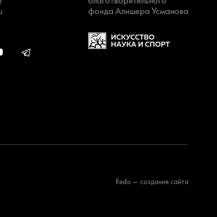
2
благотворительного
u
фонда Алишера Усманова
Redis
— создание сайта