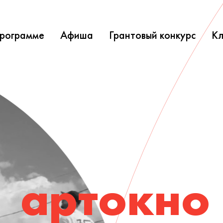
программе
Афиша
Грантовый конкурс
Кл
артокно