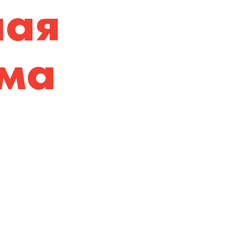
ная
ма