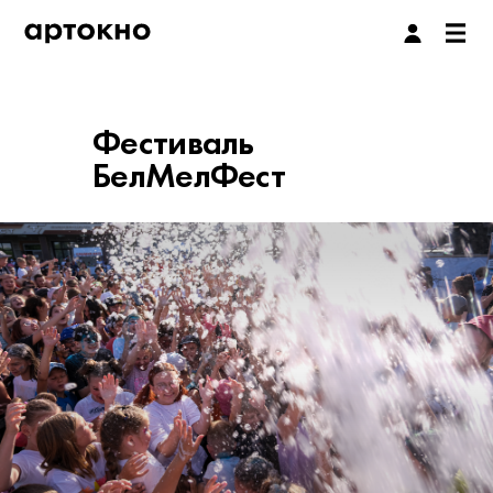
Фестиваль
БелМелФест