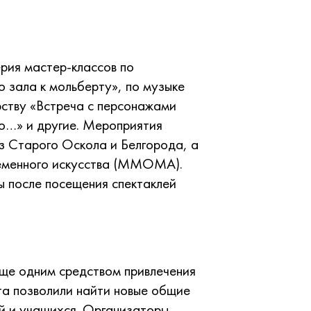
рия мастер-классов по
о зала к мольберту», по музыке
рству «Встреча с персонажами
то…» и другие. Мероприятия
з Старого Оскола и Белгорода, а
ременного искусства (ММОМА).
ы после посещения спектаклей
еще одним средством привлечения
та позволили найти новые общие
ей и учащихся. Организаторы