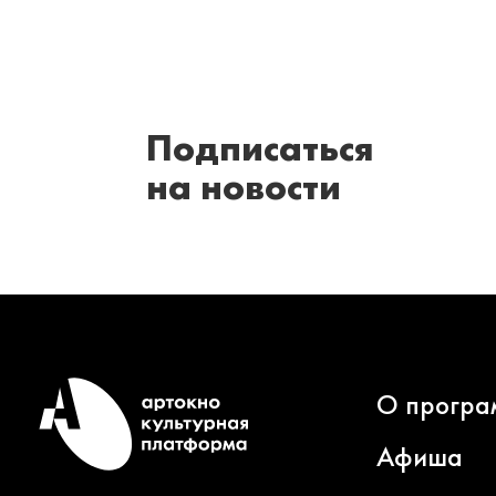
Подписаться
на новости
О програ
Афиша