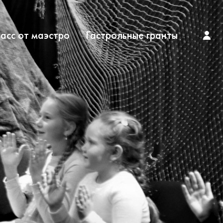
асс от маэстро
Гастрольные гранты