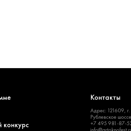
мме
Контакты
Адрес: 121609, г
Рублевское шоссе
+7 495 981-87-5
й конкурс
info@artoknofest.r