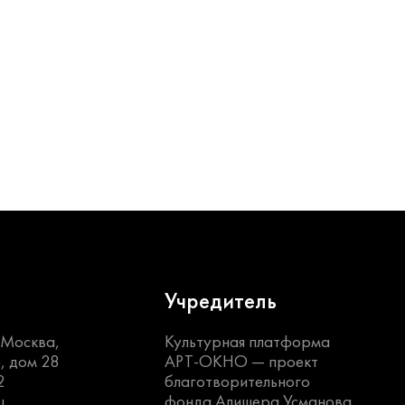
Учредитель
. Москва,
Культурная платформа
, дом 28
АРТ-ОКНО —
проект
2
благотворительного
u
фонда Алишера Усманова