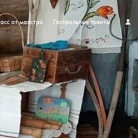
асс от маэстро
Гастрольные гранты