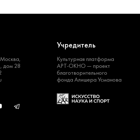
Учредитель
. Москва,
Культурная платформа
, дом 28
АРТ-ОКНО —
проект
2
благотворительного
u
фонда Алишера Усманова