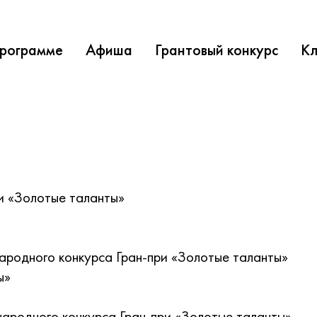
программе
Афиша
Грантовый конкурс
Кл
ри «Золотые таланты»
ародного конкурса Гран-при «Золотые таланты»
ы»
ародного конкурса Гран-при «Золотые таланты»