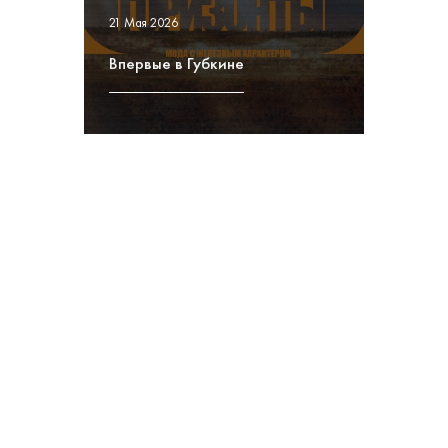
21 Мая 2026
Впервые в Губкине
Прием заявок на конкурс стажировок