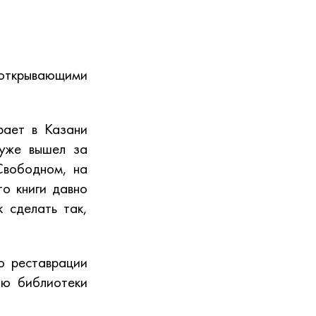
открывающими
рает в Казани
 уже вышел за
Свободном, на
то книги давно
 сделать так,
ю реставрации
ию библиотеки