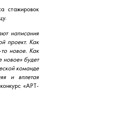
са стажировок
цу.
ают написания
ой проект. Как
-то новое. Как
е новое» будет
ческой команде
яя и вплетая
конкурс «АРТ-