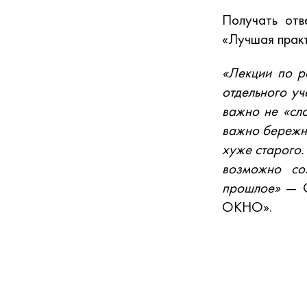
Получать отв
«Лучшая практ
«Лекции по р
отдельного уч
важно не «сло
важно бережно
хуже старого.
возможно со
прошлое»
— Св
ОКНО».