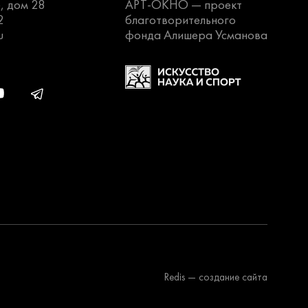
, дом 28
АРТ-ОКНО —
проект
2
благотворительного
u
фонда Алишера Усманова
Redis
— создание сайта