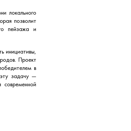
ни локального
торая позволит
го пейзажа и
ь инициативы,
родов. Проект
победителем в
 эту задачу —
я современной