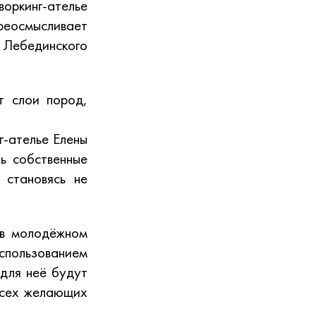
воркинг-ателье
реосмысливает
— Лебединского
т слои пород,
г-ателье Елены
ть собственные
 становясь не
 в молодёжном
использованием
 для неё будут
 всех желающих