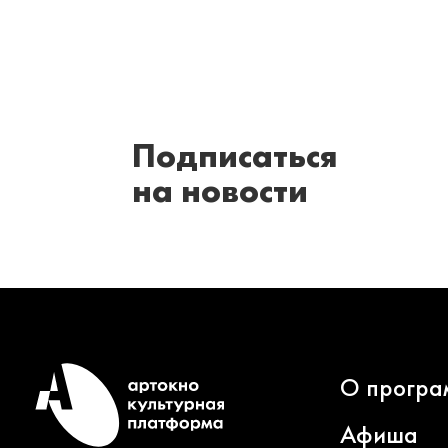
Подписаться
на новости
О програ
Афиша