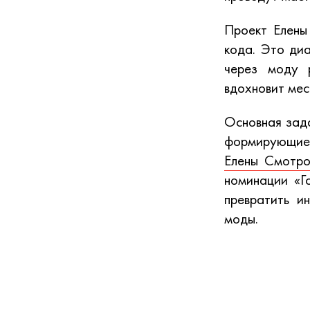
Проект Елены
кода. Это диа
через моду 
вдохновит мес
Основная за
формирующие 
Елены Смотро
номинации «Г
превратить и
моды.