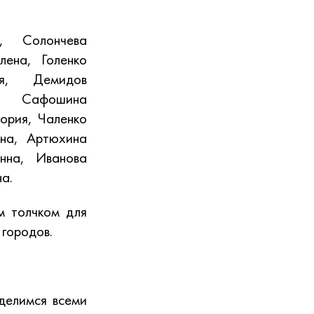
, Солончева
ена, Голенко
ия, Демидов
а, Сафошина
ория, Чаленко
ина, Артюхина
нна, Иванова
а.
м толчком для
 городов.
делимся всеми