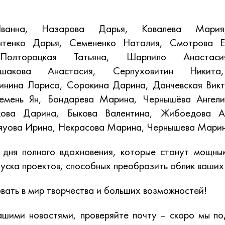
ванна, Назарова Дарья, Ковалева Мария
нтенко Дарья, Семененко Наталия, Смотрова Ел
Полторацкая Татьяна, Шарпило Анастас
шакова Анастасия, Серпуховитин Никит
линина Лариса, Сорокина Дарина, Данчевская Викт
емень Ян, Бондарева Марина, Чернышёва Ангел
кова Дарина, Быкова Валентина, Жибоедова А
ляуова Ирина, Некрасова Марина, Чернышева Марин
 дня полного вдохновения, которые станут мощны
пуска проектов, способных преобразить облик ваших
ать в мир творчества и больших возможностей!
ашими новостями, проверяйте почту – скоро мы по