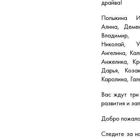
драйва!
Попыкина И
Алина, Деме
Владимир, 
Николай, У
Ангелина, Ка
Анжелика, Кр
Дарья, Коза
Каролина, Га
Вас ждут три
развития и за
Добро пожалов
Следите за н