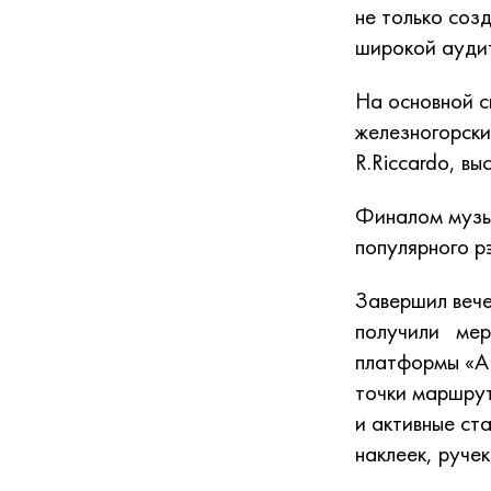
не только соз
широкой ауди
На основной с
железногорских
R.Riccardo, вы
Финалом музык
популярного р
Завершил вече
получили мер
платформы «А
точки маршрут
и активные ст
наклеек, руче