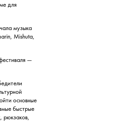
уме для
учала музыка
arin, Mishuta,
 фестиваля —
бедители
льтурной
ойти основные
Самые быстрые
, рюкзаков,