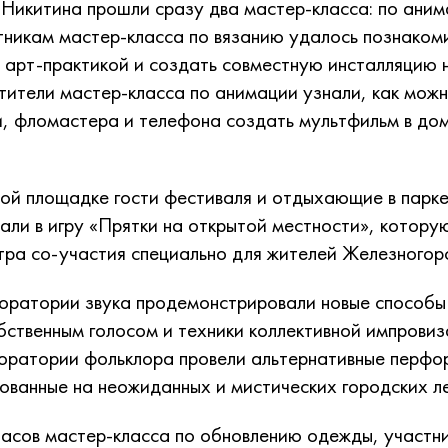
 Никитина прошли сразу два мастер-класса: по аним
тникам мастер-класса по вязанию удалось познакоми
с арт-практикой и создать совместную инсталляцию 
тители мастер-класса по анимации узнали, как можн
, фломастера и телефона создать мультфильм в до
ой площадке гости фестиваля и отдыхающие в парке
рали в игру «Прятки на открытой местности», котор
тра со-участия специально для жителей Железногор
оратории звука продемонстрировали новые способы
бственным голосом и техники коллективной импровиз
оратории фольклора провели альтернативные перфо
нованные на неожиданных и мистических городских л
часов мастер-класса по обновлению одежды, участн