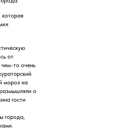
 города.
 которая
мих
стическую
сь от
 чем-то очень
 кураторский
й мороз на
 размышляли о
кина гости
ы города,
ками.