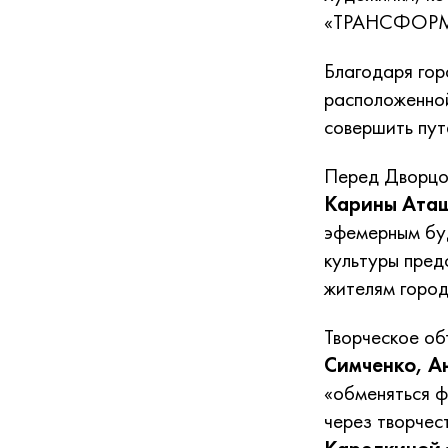
«ТРАНСФОР
Благодаря го
расположенной
совершить пут
Перед Дворцо
Карины Ата
эфемерным б
культуры пред
жителям город
Творческое о
Симченко, А
«обменяться ф
через творчес