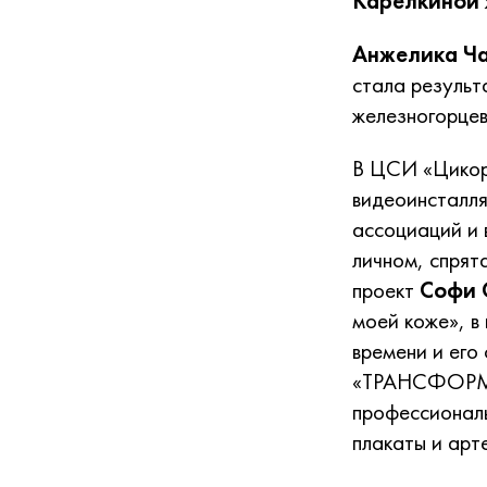
Карелкиной
Анжелика Ч
стала результ
железногорцев
В ЦСИ «Цикор
видеоинсталля
ассоциаций и 
личном, спрят
проект
Софи 
моей коже», в
времени и его
«ТРАНСФОРМАЦ
профессиональ
плакаты и арт