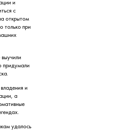
ации и
ться с
на открытом
о только при
машних
 выучили
ую придумали
ска.
 владения и
ации, а
рмативные
егендах.
икам удалось