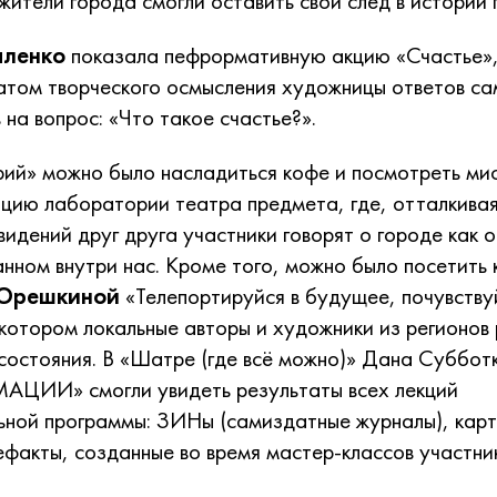
жители города смогли оставить свой след в истории
аленко
показала пефрормативную акцию «Счастье»,
атом творческого осмысления художницы ответов са
 на вопрос: «Что такое счастье?».
ий» можно было насладиться кофе и посмотреть ми
цию лаборатории театра предмета, где, отталкивая
видений друг друга участники говорят о городе как о
анном внутри нас. Кроме того, можно было посетить
Орешкиной
«Телепортируйся в будущее, почувству
 котором локальные авторы и художники из регионов
 состояния. В «Шатре (где всё можно)» Дана Суббот
ИИ» смогли увидеть результаты всех лекций
ной программы: ЗИНы (самиздатные журналы), карт
ефакты, созданные во время мастер-классов участни