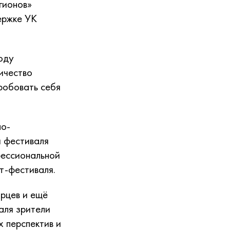
гионов»
ержке УК
оду
ичество
робовать себя
но-
я фестиваля
фессиональной
т-фестиваля.
рцев и ещё
аля зрители
 перспектив и