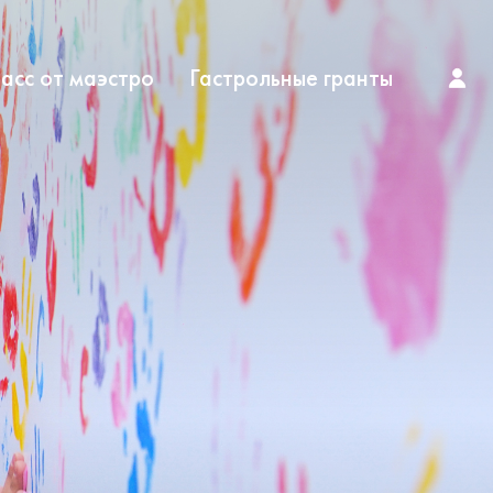
асс от маэстро
Гастрольные гранты