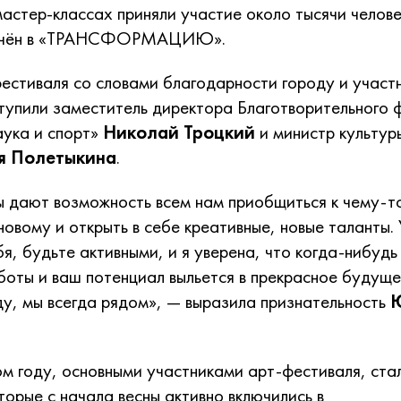
мастер-классах приняли участие около тысячи челове
лючён в «ТРАНСФОРМАЦИЮ».
естиваля со словами благодарности городу и участ
тупили заместитель директора Благотворительного 
аука и спорт»
Николай Троцкий
и министр культур
 Полетыкина
.
ы дают возможность всем нам приобщиться к чему-т
новому и открыть в себе креативные, новые таланты.
бя, будьте активными, и я уверена, что когда-нибудь
боты и ваш потенциал выльется в прекрасное будущ
у, мы всегда рядом
», — выразила признательность
ом году, основными участниками арт-фестиваля, ст
торые с начала весны активно включились в