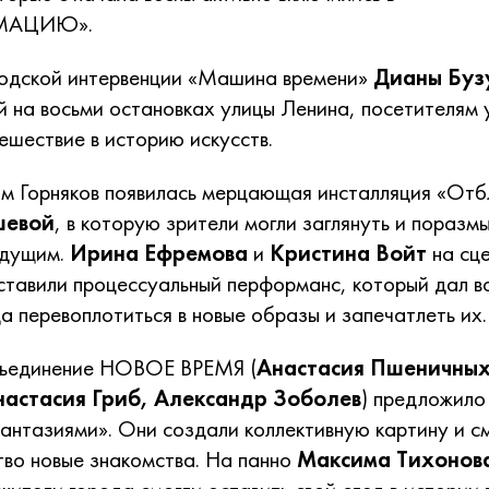
МАЦИЮ».
родской интервенции «Машина времени»
Дианы Буз
 на восьми остановках улицы Ленина, посетителям 
ешествие в историю искусств.
м Горняков появилась мерцающая инсталляция «Отб
шевой
, в которую зрители могли заглянуть и поразм
удущим.
Ирина Ефремова
и
Кристина Войт
на сц
ставили процессуальный перформанс, который дал 
а перевоплотиться в новые образы и запечатлеть их.
бъединение НОВОЕ ВРЕМЯ (
Анастасия Пшеничных
настасия Гриб, Александр Зоболев
) предложило
антазиями». Они создали коллективную картину и с
тво новые знакомства. На панно
Максима Тихонов