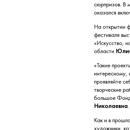
сюрпризов. В 
оказался вк
На открытии ф
фестиваля выс
«Искусство, н
области
Юлия
«Такие проект
интересному, 
проявляйте се
творческие ра
большое Фонд
Николаевна
.
Как и в прошл
художники, ко