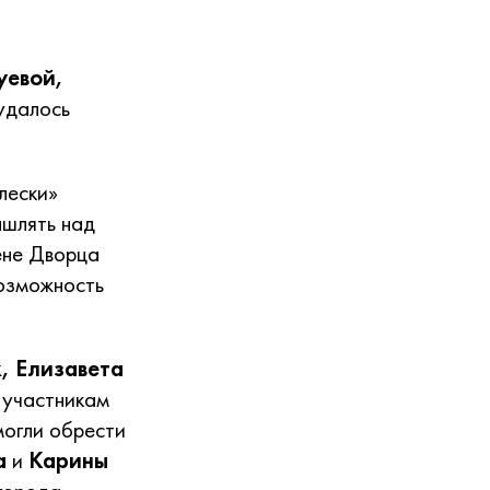
уевой,
удалось
лески»
ышлять над
ене Дворца
возможность
, Елизавета
 участникам
могли обрести
а
и
Карины