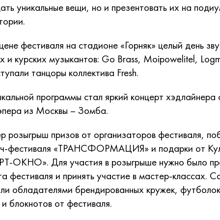
дать уникальные вещи, но и презентовать их на поди
тории.
цене фестиваля на стадионе «Горняк» целый день зв
 и курских музыкантов: Go Brass, Moipowelitel, Logm
ступали танцоры коллектива Fresh.
альной программы стал яркий концерт хэдлайнера
эпера из Москвы – Зомба.
р розыгрыш призов от организаторов фестиваля, по
ч-фестиваля «ТРАНСФОРМАЦИЯ» и подарки от Ку
РТ-ОКНО». Для участия в розыгрыше нужно было пр
а фестиваля и принять участие в мастер-классах. 
али обладателями брендированных кружек, футболок
к и блокнотов от фестиваля.