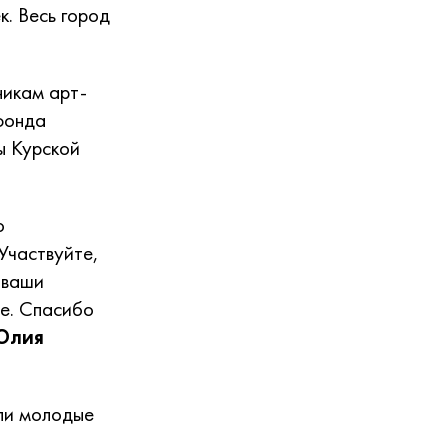
к. Весь город
никам арт-
фонда
ы Курской
о
 Участвуйте,
 ваши
ее. Спасибо
Юлия
али молодые