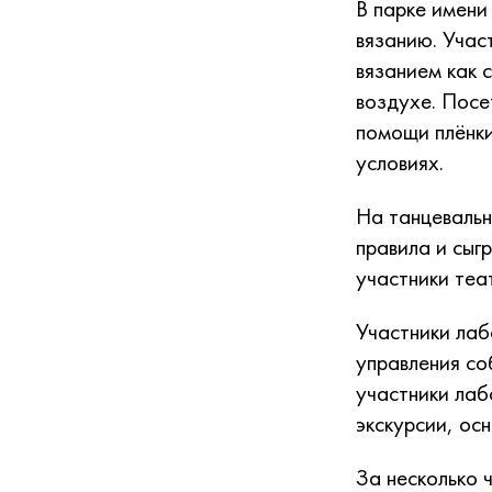
В парке имени
вязанию. Учас
вязанием как 
воздухе. Посе
помощи плёнки
условиях.
На танцевальн
правила и сыг
участники теа
Участники лаб
управления со
участники лаб
экскурсии, ос
За несколько 