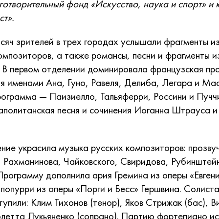
готворительный фонд «Искусство, наука и спорт» и
ст».
сяч зрителей в трех городах услышали фрагменты и
омпозиторов, а также романсы, песни и фрагменты и
 В первом отделении доминировала французская пр
я именами Ана, Гуно, Равеля, Делиба, Легара и Мас
рограмма — Паизиелло, Тальяферри, Россини и Пучч
аполитанская песня и сочинения Иоганна Штрауса 
ние украсила музыка русских композиторов: прозву
и, Рахманинова, Чайковского, Свиридова, Рубинштей
Программу дополнила ария Гремина из оперы «Евген
 попурри из оперы «Порги и Бесс» Гершвина. Солист
тупили: Клим Тихонов (тенор), Яков Стрижак (бас), 
олетта Лукьяненко (сопрано). Партию фортепиано и