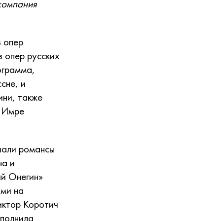
 компания
з опер
з опер русских
ограмма,
сне, и
ини, также
и Имре
чали романсы
на и
ий Онегин»
ами на
Виктор Коротич
сполнила