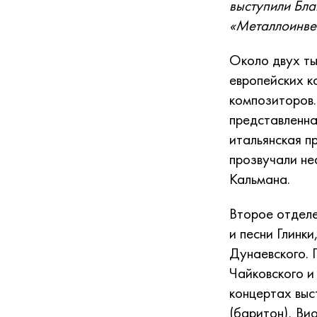
выступили Бла
«Металлоинве
Около двух ты
европейских к
композиторов.
представленна
итальянская п
прозвучали не
Кальмана.
Второе отделе
и песни Глинк
Дунаевского. 
Чайковского и
концертах выс
(баритон), Ви