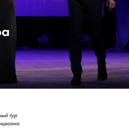
ра
ный тур
иционно