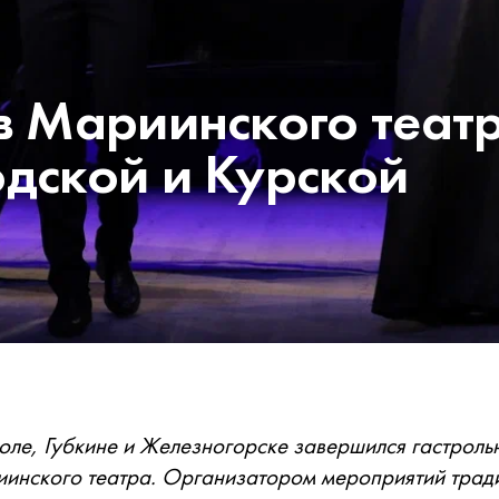
в Мариинского теат
одской и Курской
ле, Губкине и Железногорске завершился гастроль
иинского театра. Организатором мероприятий трад