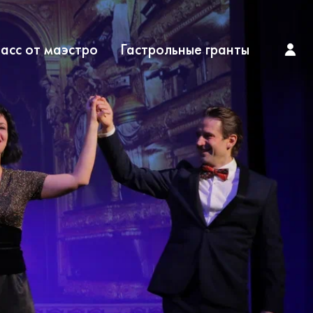
асс от маэстро
Гастрольные гранты