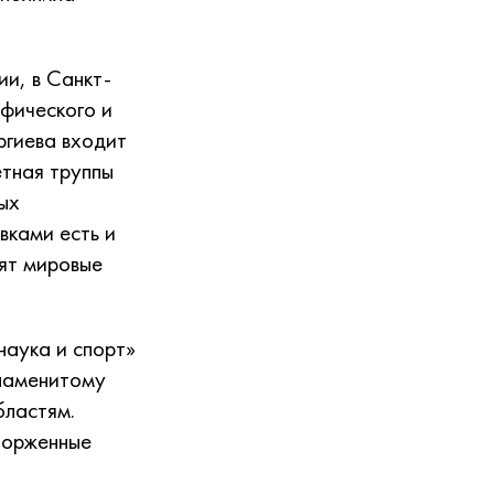
и, в Санкт-
афического и
ргиева входит
етная труппы
ых
вками есть и
ят мировые
наука и спорт»
знаменитому
бластям.
торженные