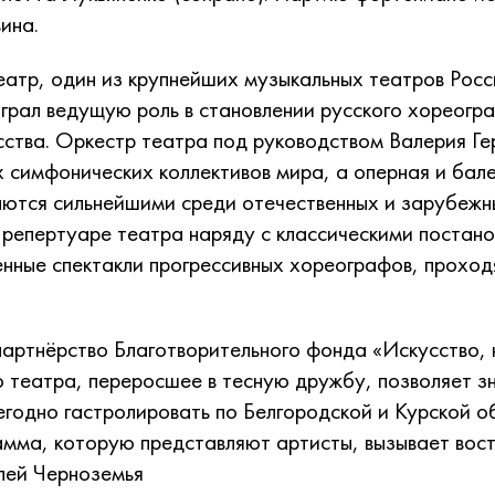
ина.
атр, один из крупнейших музыкальных театров Росси
грал ведущую роль в становлении русского хореогр
сства. Оркестр театра под руководством Валерия Ге
х симфонических коллективов мира, а оперная и бал
аются сильнейшими среди отечественных и зарубежн
В репертуаре театра наряду с классическими постано
нные спектакли прогрессивных хореографов, проход
артнёрство Благотворительного фонда «Искусство, 
 театра, переросшее в тесную дружбу, позволяет 
егодно гастролировать по Белгородской и Курской о
мма, которую представляют артисты, вызывает вос
лей Черноземья