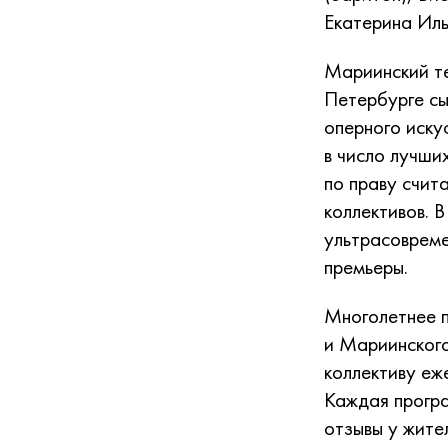
Екатерина Иль
Мариинский те
Петербурге сы
оперного иску
в число лучши
по праву счит
коллективов. 
ультрасовреме
премьеры.
Многолетнее п
и Мариинского
коллективу еж
Каждая програ
отзывы у жите