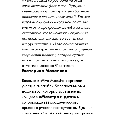
«Я уже несколько раз была на этом
замечательном фестивале. Горжусь и
очень радуюсь, потому что это большой
праздник и для нас, и для детей. Вот эти
встречи они очень много нам дают, мы
видим этих прекрасных детей и их глаза
счастливые, глаза немного испуганные,
но, когда они выходят со сцены, они
всегда счастливы. И это самое главное.
Фестиваль дает им настоящее ощущение
творческой радости, которое артист
может получить только на сцене»,
–
отметила маэстро Фестиваля
Екатерина Мочалова.
Впервые в «Viva Maestrо!» приняли
участие ансамбли балалаечников и
домристов, которые выступили на
концерте
«Маэстро и дети»
в
сопровождении академического
оркестра русских инструментов. Для них
специально были написаны оркестровые