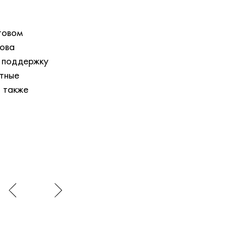
товом
ова
ь поддержку
тные
 также