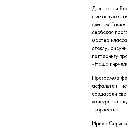
Для гостей Б
связанную с т
цветом. Также
сербская прог
мастер-класса
стеклу, рисун
леттерингу пр
«Наша кирилли
Программа фес
асфальте и че
создавали св
конкурсов пол
творчества.
Ирина Серянки