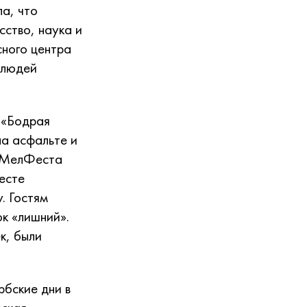
ла, что
ство, наука и
сного центра
 людей
 «Бодрая
на асфальте и
елМелФеста
есте
. Гостям
ок «лишний».
к, были
бские дни в