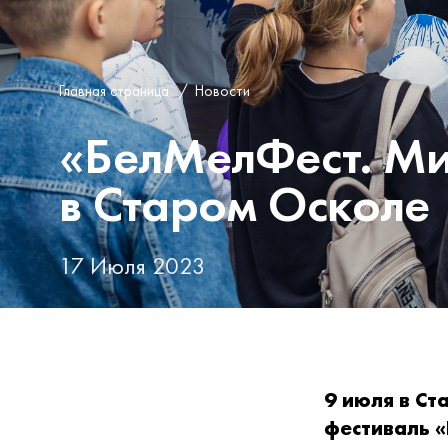
Главная страница
/
Новости
«БелМелФест. Ми
в Старом Осколе
17 Июля 2023
9 июля в С
фестиваль 