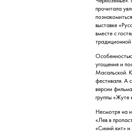
Черноземье». 
прочитала увл
познакомитьс
выставке «Рус
вместе с гост
традиционной 
Особенностью 
угощения и по
Масальской. К
фестиваля. А 
версии фильма
группы «Жуте 
Несмотря на н
«Лев в пропас
«Синий кит» и