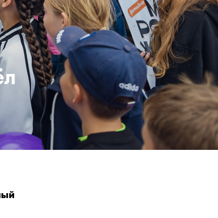
ёл
ный