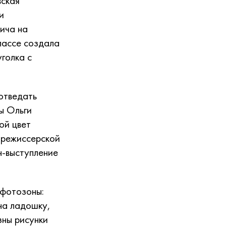
вская
и
ича на
лассе создала
голка с
отведать
ы Ольги
ой цвет
з режиссерской
н-выступление
-фотозоны:
 на ладошку,
зны рисунки