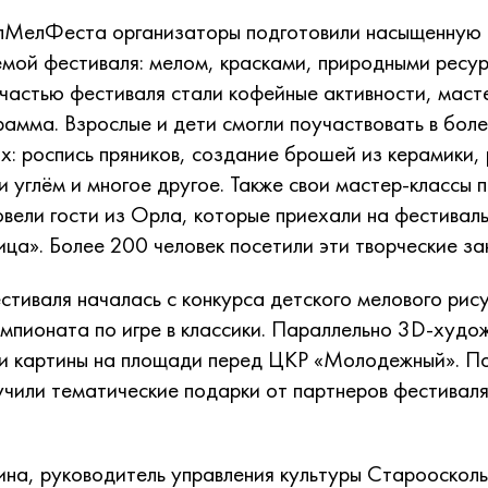
елМелФеста организаторы подготовили насыщенную 
емой фестиваля: мелом, красками, природными ресу
 частью фестиваля стали кофейные активности, маст
рамма. Взрослые и дети смогли поучаствовать в боле
х: роспись пряников, создание брошей из керамики, 
ки углём и многое другое. Также свои мастер-классы 
овели гости из Орла, которые приехали на фестивал
ца». Более 200 человек посетили эти творческие за
тиваля началась с конкурса детского мелового рису
мпионата по игре в классики. Параллельно 3D-худо
ои картины на площади перед ЦКР «Молодежный». П
учили тематические подарки от партнеров фестиваля
на, руководитель управления культуры Староосколь