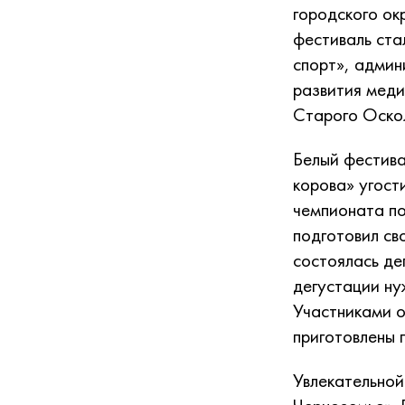
городского ок
фестиваль ста
спорт», админ
развития меди
Старого Оскол
Белый фестива
корова» угост
чемпионата п
подготовил св
состоялась де
дегустации ну
Участниками о
приготовлены 
Увлекательной