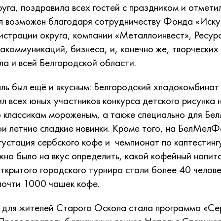
руга, поздравила всех гостей с праздником и отмети
л возможен благодаря сотрудничеству Фонда «Искус
истрации округа, компании «Металлоинвест», Ресур
акоммуникаций, бизнеса, и, конечно же, творческих
а и всей Белгородской области.
ль был ещё и вкусным: Белгородский хладокомбинат
ил всех юных участников конкурса детского рисунка 
о классикам мороженым, а также специально для Б
ои летние сладкие новинки. Кроме того, на БелМелФ
густация сербского кофе и чемпионат по каптестингу
жно было на вкус определить, какой кофейный напит
ткрытого городского турнира стали более 40 челове
почти 1000 чашек кофе.
 для жителей Старого Оскола стала программа «Сер