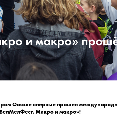
кро и макро» прош
таром Осколе впервые прошел международ
«БелМелФест. Микро и макро»!