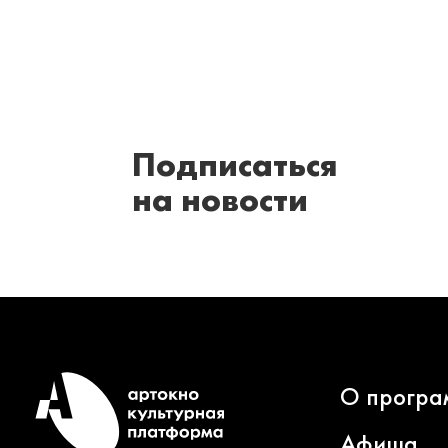
Подписаться
на новости
О програ
Афиша