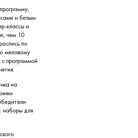
программу,
рсами и белым
ер-классы и
е, чем 10
роспись по
по меловому
ь с программой
нятия.
нка на
жники
обедители
: наборы для
ского