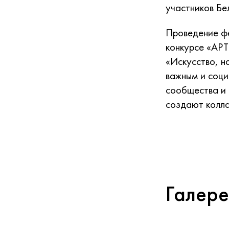
участников Б
Проведение фе
конкурсе «АР
«Искусство, н
важным и соци
сообщества и 
создают колла
Галере