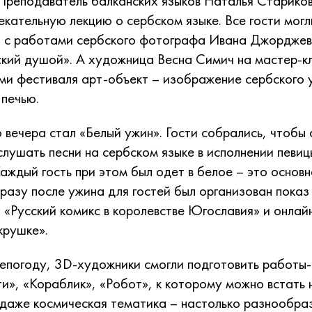
Преподаватель балканских языков Наталья Старико
екательную лекцию о сербском языке. Все гости могл
я с работами сербского фотографа Ивана Джорджев
ский душой». А художница Весна Симич на мастер-к
ями фестиваля арт-объект – изображение сербского у
печью.
вечера стал «Белый ужин». Гости собрались, чтобы 
слушать песни на сербском языке в исполнении певиц
аждый гость при этом был одет в белое – это основн
сразу после ужина для гостей был организован пока
 «Русский комикс в королевстве Югославия» и онлай
крушке».
епогоду, 3D-художники смогли подготовить работы
ти», «Кораблик», «Робот», к которому можно встать
 даже космическая тематика – настолько разнообра