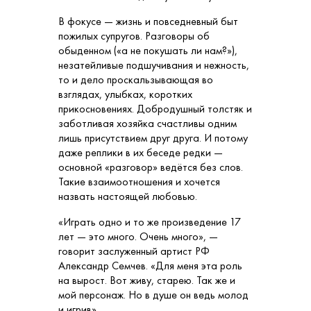
В фокусе — жизнь и повседневный быт
пожилых супругов. Разговоры об
обыденном («а не покушать ли нам?»),
незатейливые подшучивания и нежность,
то и дело проскальзывающая во
взглядах, улыбках, коротких
прикосновениях. Добродушный толстяк и
заботливая хозяйка счастливы одним
лишь присутствием друг друга. И потому
даже реплики в их беседе редки —
основной «разговор» ведётся без слов.
Такие взаимоотношения и хочется
назвать настоящей любовью.
«Играть одно и то же произведение 17
лет — это много. Очень много», —
говорит заслуженный артист РФ
Александр Семчев. «Для меня эта роль
на вырост. Вот живу, старею. Так же и
мой персонаж. Но в душе он ведь молод
и игрив».