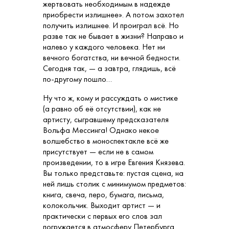
жертвовать необходимым в надежде
приобрести излишнее». А потом захотел
получить излишнее. И проиграл всё. Но
разве так не бывает в жизни? Направо и
налево у каждого человека. Нет ни
вечного богатства, ни вечной бедности.
Сегодня так, — а завтра, глядишь, всё
по-другому пошло…
Ну что ж, кому и рассуждать о мистике
(а равно об её отсутствии), как не
артисту, сыгравшему предсказателя
Вольфа Мессинга! Однако некое
волшебство в моноспектакле всё же
присутствует — если не в самом
произведении, то в игре Евгения Князева.
Вы только представьте: пустая сцена, на
ней лишь столик с минимумом предметов:
книга, свеча, перо, бумага, письма,
колокольчик. Выходит артист — и
практически с первых его слов зал
погружается в атмосферу Петербурга