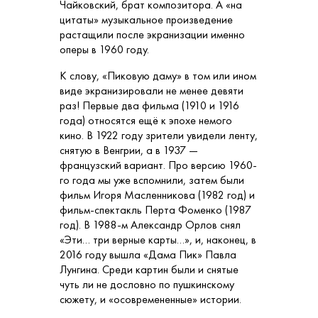
Чайковский, брат композитора. А «на
цитаты» музыкальное произведение
растащили после экранизации именно
оперы в 1960 году.
К слову, «Пиковую даму» в том или ином
виде экранизировали не менее девяти
раз! Первые два фильма (1910 и 1916
года) относятся ещё к эпохе немого
кино. В 1922 году зрители увидели ленту,
снятую в Венгрии, а в 1937 —
французский вариант. Про версию 1960-
го года мы уже вспомнили, затем были
фильм Игоря Масленникова (1982 год) и
фильм-спектакль Перта Фоменко (1987
год). В 1988-м Александр Орлов снял
«Эти… три верные карты…», и, наконец, в
2016 году вышла «Дама Пик» Павла
Лунгина. Среди картин были и снятые
чуть ли не дословно по пушкинскому
сюжету, и «осовремененные» истории.