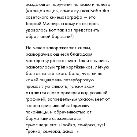
раздающая поручения направо и налево
(в конце концов, самая лучшая Баба Яга
советского кинематографа — это
Георгий Милляр, а кому из актёров
удавалось вот так вот представить
образ юной барышни?).
Не менее завораживают сцены,
разворачивающиеся благодаря
мастерству рассказчика. Так и слышишь
разноголосый трёп картёжников, лёгкую
болтовню светского бала, чуть ли не
кожей ощущаешь петербургскую
промозглую слякоть, гулким эхом
отдаются слова архиерея над усопшей
графиней, запредельным ужасом веет от
голоса приснившейся Германну
покойницы, и обречённостью от
бормотания съёжившегося
сумасшедшего: «Тройка, семёрка, туз!
Тройка, семёрка, дама!..»