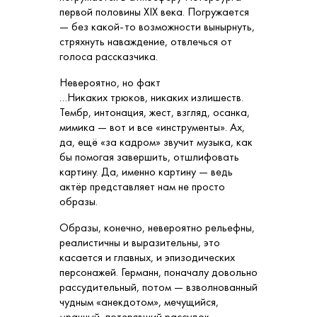
первой половины XIX века. Погружается
— без какой-то возможности вынырнуть,
стряхнуть наваждение, отвлечься от
голоса рассказчика.
Невероятно, но факт
…Никаких трюков, никаких излишеств.
Тембр, интонация, жест, взгляд, осанка,
мимика — вот и все «инструменты». Ах,
да, ещё «за кадром» звучит музыка, как
бы помогая завершить, отшлифовать
картину. Да, именно картину — ведь
актёр представляет нам не просто
образы.
Образы, конечно, невероятно рельефны,
реалистичны и выразительны, это
касается и главных, и эпизодических
персонажей. Германн, поначалу довольно
рассудительный, потом — взволнованный
чудным «анекдотом», мечущийся,
мрачный, потерявший рассудок…