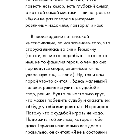
повести есть юмор, есть глубокий смысл,
а вот той самой мистики — ни на грош, о
чём он не раз говорил в интервью
различным изданиям, повторил и нам:
— В произведении нет никакой
мистификации, за исключением того, что
старуха явилась во сне к Германну
(кстати, если кто подзабыл — это не то
имя, не то фамилия героя, о чём до сих
пор ведутся споры, оканчивается на
удвоенную «н», — прим.). Ну, так и нам
порой что-то снится… Здесь маленький
человек решил вступить с судьбой в
спор, решил, будто он настолько крут,
что может победить судьбу и сказать ей:
«Я буду у тебя выигрывать!». И проиграл.
Потому что с судьбой играть не надо.
Надо жить той жизнью, которая тебе
дана. Германн изначально всё делал
правильно, он считал: «Я не в состоянии