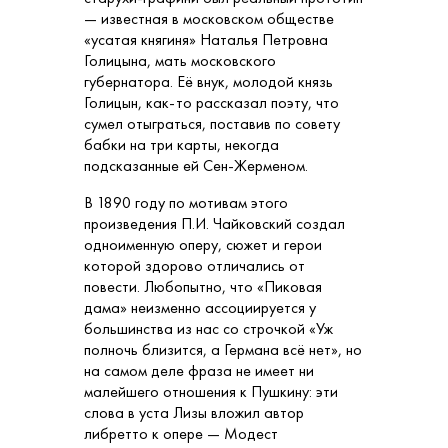
— известная в московском обществе
«усатая княгиня» Наталья Петровна
Голицына, мать московского
губернатора. Её внук, молодой князь
Голицын, как-то рассказал поэту, что
сумел отыграться, поставив по совету
бабки на три карты, некогда
подсказанные ей Сен-Жерменом.
В 1890 году по мотивам этого
произведения П.И. Чайковский создал
одноименную оперу, сюжет и герои
которой здорово отличались от
повести. Любопытно, что «Пиковая
дама» неизменно ассоциируется у
большинства из нас со строчкой «Уж
полночь близится, а Германа всё нет», но
на самом деле фраза не имеет ни
малейшего отношения к Пушкину: эти
слова в уста Лизы вложил автор
либретто к опере — Модест