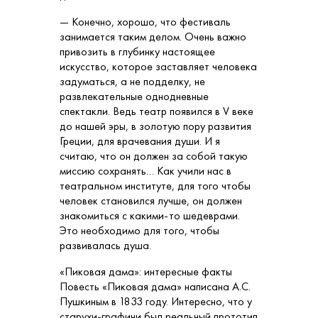
— Конечно, хорошо, что фестиваль
занимается таким делом. Очень важно
привозить в глубинку настоящее
искусство, которое заставляет человека
задуматься, а не подделку, не
развлекательные однодневные
спектакли. Ведь театр появился в V веке
до нашей эры, в золотую пору развития
Греции, для врачевания души. И я
считаю, что он должен за собой такую
миссию сохранять… Как учили нас в
театральном институте, для того чтобы
человек становился лучше, он должен
знакомиться с какими-то шедеврами.
Это необходимо для того, чтобы
развивалась душа.
«Пиковая дама»: интересные факты
Повесть «Пиковая дама» написана А.С.
Пушкиным в 1833 году. Интересно, что у
старухи-графини был реальный прототип