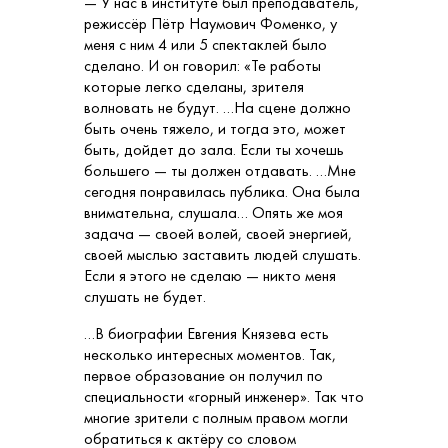
— У нас в институте был преподаватель,
режиссёр Пётр Наумович Фоменко, у
меня с ним 4 или 5 спектаклей было
сделано. И он говорил: «Те работы
которые легко сделаны, зрителя
волновать не будут. …На сцене должно
быть очень тяжело, и тогда это, может
быть, дойдет до зала. Если ты хочешь
большего — ты должен отдавать. …Мне
сегодня понравилась публика. Она была
внимательна, слушала… Опять же моя
задача — своей волей, своей энергией,
своей мыслью заставить людей слушать.
Если я этого не сделаю — никто меня
слушать не будет.
…В биографии Евгения Князева есть
несколько интересных моментов. Так,
первое образование он получил по
специальности «горный инженер». Так что
многие зрители с полным правом могли
обратиться к актёру со словом