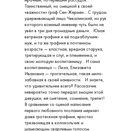
Таинственный, но смешной в своей
«важности» граф Сен-Жермен… С трудом
удерживающий лицо Чекалинский, из рук
которого военный инженер чуть было не
увёл в три дня громадные деньги… Юная
ветреная графиня и её подкаблучник-
муж, и та же графиня в почтенном
возрасте — властная, вредная старуха,
третирующая и слуг, и племянника, и
свою молодую воспитанницу… И сама
воспитанница — Лиза, Елизавета
Ивановна — трогательная, такая мило-
забавная в своей наивности… И знаете,
что удивительнее всего? Рассказчик
невероятно точно передал эмоции этой
девушки, её смятение, сомнения, трепет!
В сравнении со сценой написания
первого любовного послания меркнет
даже гротескная графиня, яростно
трезвонящая в колокольчик и
шамкающим сварливым голосом