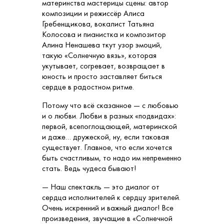
материнства мастерицы сцены: автор
композиции и режиссёр Алиса
Гребенщикова, вокалист Татьяна
Колосова и пианистка и композитор
Алина Ненашева ткут узор эмоций,
такую «Солнечную вязь», которая
укутывает, согревает, возвращает в
юность и просто заставляет биться
сердце в радостном ритме.
Потому что всё сказанное — с любовью
и о любви. Любви в разных «подвидах»:
первой, всепоглощающей, материнской
и даже… дружеской, ну, если таковая
существует. Главное, что если хочется
быть счастливым, то надо им непременно
стать. Ведь чудеса бывают!
— Наш спектакль — это диалог от
сердца исполнителей к сердцу зрителей.
Очень искренний и важный диалог! Все
произведения, звучащие в «Солнечной