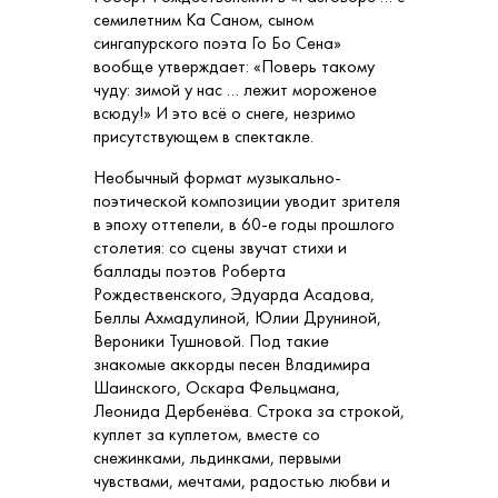
семилетним Ка Саном, сыном
сингапурского поэта Го Бо Сена»
вообще утверждает: «Поверь такому
чуду: зимой у нас … лежит мороженое
всюду!» И это всё о снеге, незримо
присутствующем в спектакле.
Необычный формат музыкально-
поэтической композиции уводит зрителя
в эпоху оттепели, в 60-е годы прошлого
столетия: со сцены звучат стихи и
баллады поэтов Роберта
Рождественского, Эдуарда Асадова,
Беллы Ахмадулиной, Юлии Друниной,
Вероники Тушновой. Под такие
знакомые аккорды песен Владимира
Шаинского, Оскара Фельцмана,
Леонида Дербенёва. Строка за строкой,
куплет за куплетом, вместе со
снежинками, льдинками, первыми
чувствами, мечтами, радостью любви и