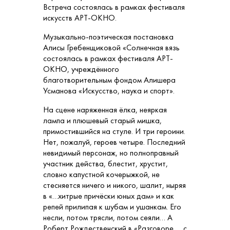
Встреча состоялась в рамках фестиваля
искусств АРТ-ОКНО.
Музыкально-поэтическая постановка
Алисы Гребенщиковой «Солнечная вязь
состоялась в рамках фестиваля АРТ-
ОКНО, учреждённого
благотворительным фондом Алишера
Усманова «Искусство, наука и спорт».
На сцене наряженная ёлка, неяркая
лампа и плюшевый старый мишка,
примостившийся на стуле. И три героини.
Нет, пожалуй, героев четыре. Последний
невидимый персонаж, но полноправный
участник действа, блестит, хрустит,
словно капустной кочерыжкой, не
стесняется ничего и никого, шалит, ныряя
в «…хитрые причёски юных дам» и как
репей прилипая к шубам и ушанкам. Его
несли, потом трясли, потом сеяли… А
Роберт Рождественский в «Разговоре … с