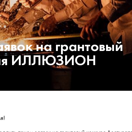
аявок на грантовый
аля ИЛЛЮЗИОН
я!