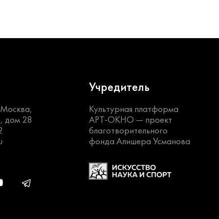
Учредитель
. Москва,
Культурная платформа
, дом 28
АРТ-ОКНО —
проект
2
благотворительного
u
фонда Алишера Усманова