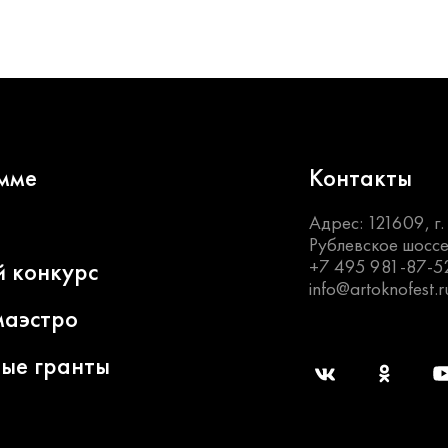
мме
Контакты
Адрес: 121609, г
Рублевское шоссе
+7 495 981-87-5
й конкурс
info@artoknofest.r
маэстро
ные гранты