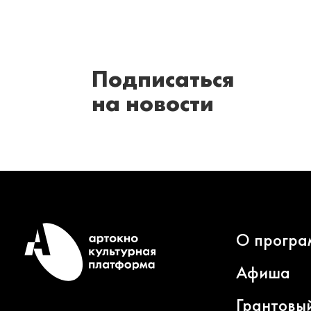
Подписаться
на новости
О програ
Афиша
Грантовы