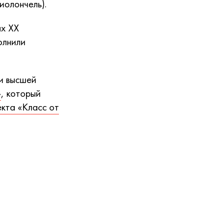
иолончель).
ах XX
олнили
и высшей
»
, который
кта «Класс от