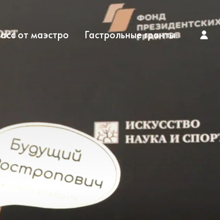
асс от маэстро
Гастрольные гранты