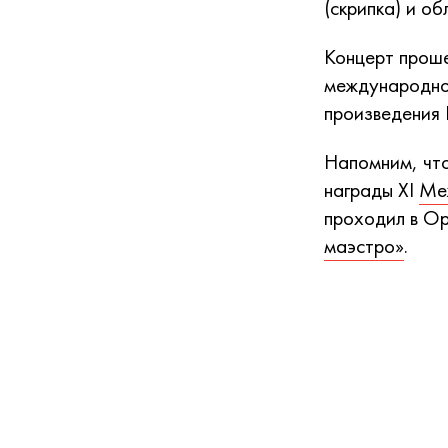
(скрипка) и о
Концерт прош
международног
произведения 
Напомним, что
награды XI
Меж
проходил в Ор
маэстро»
.