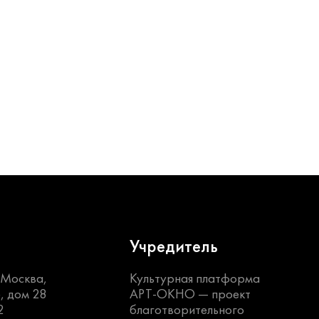
Учредитель
. Москва,
Культурная платформа
, дом 28
АРТ-ОКНО —
проект
2
благотворительного