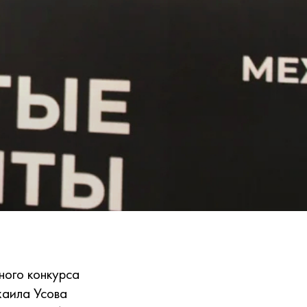
ного конкурса
хаила Усова