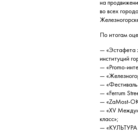
на продвижени
во всех город
Железногорске
По итогам оце
— «Эстафета х
институций го
— «Promo-инте
— «Железногор
— «Фестиваль
— «Ferrum Stre
— «ZaMost-ОК
— «ХV Междун
класс»;
— «КУЛЬТУРА