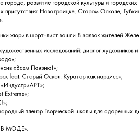
е города, развитие городской культуры и городски
ах присутствия: Новотроицке, Старом Осколе, Губки
.
нки жюри в шорт-лист вошли 8 заявок жителей Желе
удожественных исследований: диалог художников и
рода»;
нсив «Всем Поэзию!»;
ск feat. Старый Оскол. Куратор как нарцисс»;
 «ИндустриАРТ»;
et Extreme»;
!»;
ародный пленэр Творческой школы для одаренных д
 В МОДЕ».