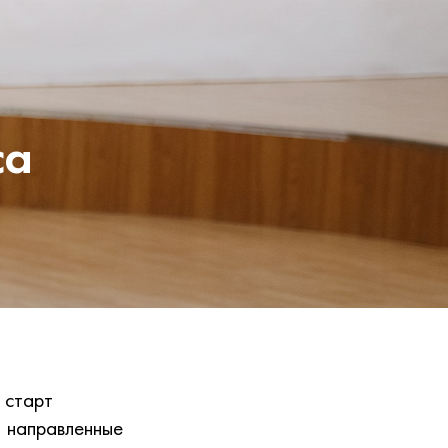
са
 старт
, направленные