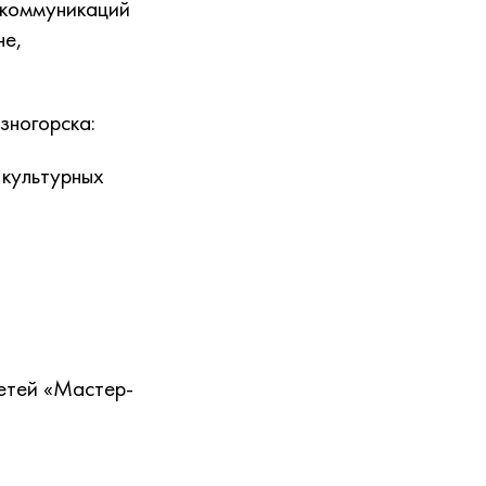
х коммуникаций
не,
зногорска:
 культурных
етей «Мастер-