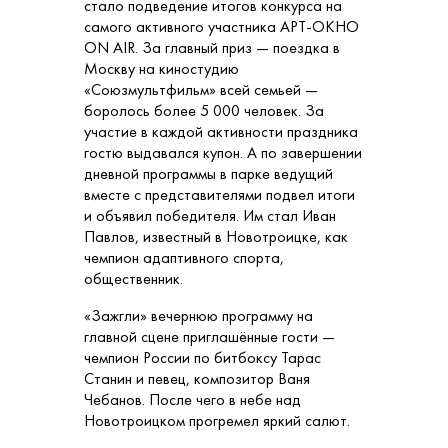
стало подведение итогов конкурса на
самого активного участника АРТ-ОКНО
ON AIR. За главный приз — поездка в
Москву на киностудию
«Союзмультфильм» всей семьей —
боролось более 5 000 человек. За
участие в каждой активности праздника
гостю выдавался купон. А по завершении
дневной программы в парке ведущий
вместе с представителями подвел итоги
и объявил победителя. Им стал Иван
Павлов, известный в Новотроицке, как
чемпион адаптивного спорта,
общественник.
«Зажгли» вечернюю программу на
главной сцене приглашённые гости —
чемпион России по битбоксу Тарас
Станин и певец, композитор Ваня
Чебанов. После чего в небе над
Новотроицком прогремел яркий салют.