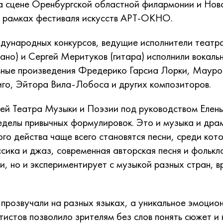
а сцене Оренбургской областной филармонии и Нов
в рамках фестиваля искусств АРТ-ОКНО.
дународных конкурсов, ведущие исполнители теат
рано) и Сергей Меритуков (гитара) исполнили вокаль
ьные произведения Фредерико Гарсиа Лорки, Мауро
го, Эйтора Вила-Лобоса и других композиторов.
ей Театра Музыки и Поэзии под руководством Елен
еделы привычных формулировок. Это и музыка и дра
ого действа чаще всего становятся песни, среди кото
ссика и джаз, современная авторская песня и фолькл
и, но и экспериментирует с музыкой разных стран, в
прозвучали на разных языках, а уникальное эмоцио
тистов позволило зрителям без слов понять сюжет и