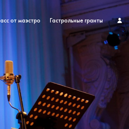
асс от маэстро
Гастрольные гранты