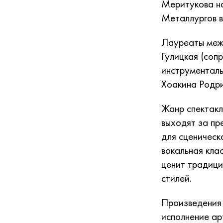
Меритукова н
Металлургов 
Лауреаты меж
Гулицкая (соп
инструментал
Хоакина Родри
Жанр спектакл
выходят за пр
для сценическ
вокальная кла
ценит традици
стилей.
Произведения 
исполнение ар