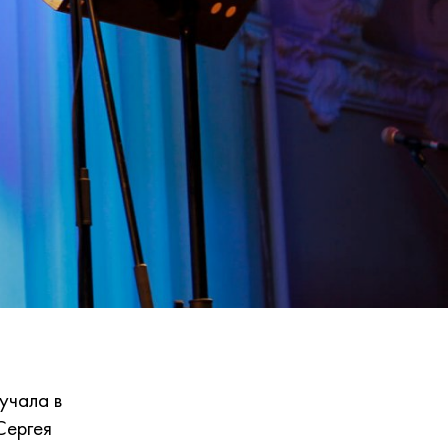
д
учала в
Сергея