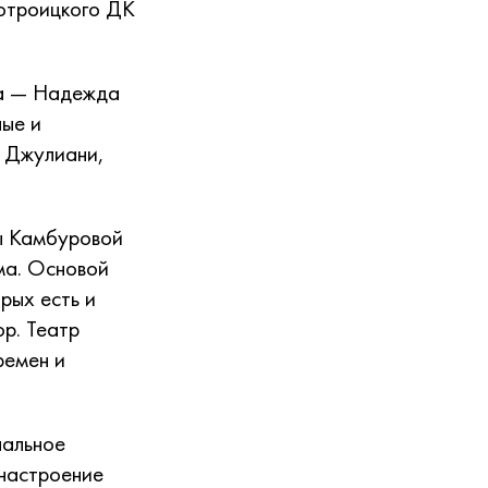
отроицкого ДК
ра — Надежда
ные и
 Джулиани,
ы Камбуровой
ма. Основой
рых есть и
ор. Театр
ремен и
нальное
 настроение