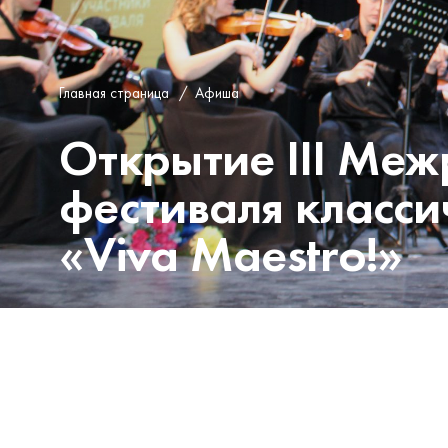
Главная страница
/
Афиша
Открытие III Ме
фестиваля класси
«Viva Maestro!»