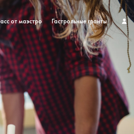
асс от маэстро
Гастрольные гранты