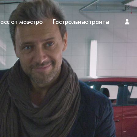
асс от маэстро
Гастрольные гранты