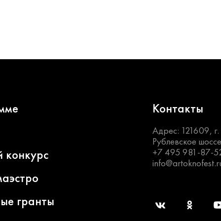
мме
Контакты
Адрес: 121609, г
Рублевское шоссе
+7 495 981-87-5
й конкурс
info@artoknofest.r
маэстро
ные гранты