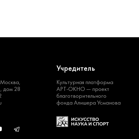
Учредитель
. Москва,
Культурная платформа
, дом 28
АРТ-ОКНО —
проект
2
благотворительного
u
фонда Алишера Усманова