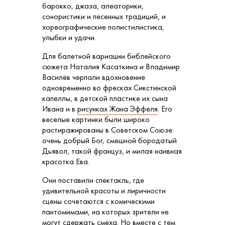
барокко, джаза, алеаторики,
сонористики и песенных традиций, и
хореографические полистилистика,
улыбки и удачи.
Для балетной вариации библейского
сюжета Наталия Касаткина и Владимир
Василёв черпали вдохновение
одновременно во фресках Сикстинской
капеллы, в детской пластике их сына
Ивана и в
рисунках Жана Эффеля
. Его
веселые картинки были широко
растиражированы в Советском Союзе:
очень добрый Бог, смешной бородатый
Дьявол, такой француз, и милая наивная
красотка Ева.
Они поставили спектакль, где
удивительной красоты и лиричности
сцены сочетаются с комическими
пантомимами, на которых зрители не
могут сдержать смеха. Но вместе с тем