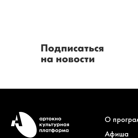
Подписаться
на новости
О програ
Афиша