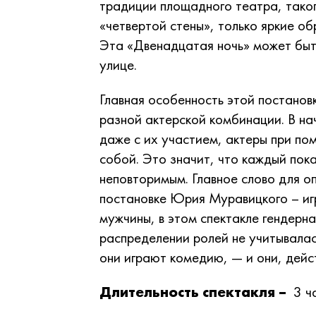
традиции площадного театра, таког
«четвертой стены», только яркие об
Эта «Двенадцатая ночь» может быть 
улице.
Главная особенность этой постановк
разной актерской комбинации. В на
даже с их участием, актеры при п
собой. Это значит, что каждый пок
неповторимым. Главное слово для о
постановке Юрия Муравицкого – игр
мужчины, в этом спектакле гендерн
распределении ролей не учитывалас
они играют комедию, — и они, дейст
Длительность спектакля –
3 ча