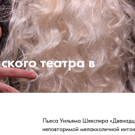
ского театра в
Пьеса Уильяма Шекспира «Двенадцат
неповторимой меланхоличной интона