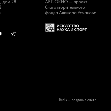
, дом 28
АРТ-ОКНО —
проект
2
благотворительного
u
фонда Алишера Усманова
Redis
— создание сайта