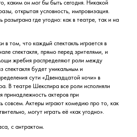
о, каким он мог бы быть сегодня. Никакой
разы, открытая условность, импровизация.
разыграна где угодно: как в театре, так и на
и в том, что каждый спектакль играется в
чале спектакля, прямо перед зрителями, и
омощи жребия распределяют роли между
аз спектакля будет уникальным и
пределения сути «Двенадцатой ночи» в
а. В театре Шекспира все роли исполняли
ая принадлежность актеров при
ь совсем. Актеры играют комедию про то, как
вительно, могут играть её «как угодно».
са, с антрактом.