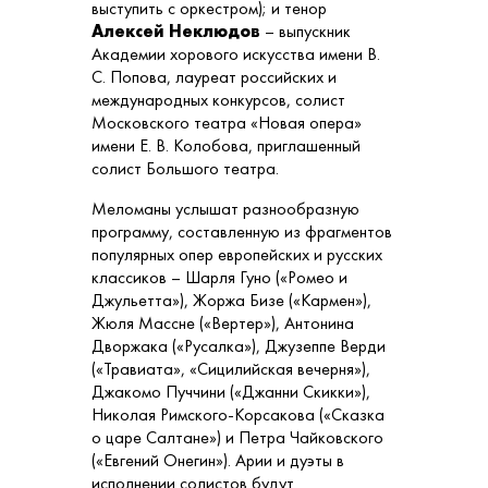
выступить с оркестром); и тенор
Алексей Неклюдов
– выпускник
Академии хорового искусства имени В.
С. Попова, лауреат российских и
международных конкурсов, солист
Московского театра «Новая опера»
имени Е. В. Колобова, приглашенный
солист Большого театра.
Меломаны услышат разнообразную
программу, составленную из фрагментов
популярных опер европейских и русских
классиков – Шарля Гуно («Ромео и
Джульетта»), Жоржа Бизе («Кармен»),
Жюля Массне («Вертер»), Антонина
Дворжака («Русалка»), Джузеппе Верди
(«Травиата», «Сицилийская вечерня»),
Джакомо Пуччини («Джанни Скикки»),
Николая Римского-Корсакова («Сказка
о царе Салтане») и Петра Чайковского
(«Евгений Онегин»). Арии и дуэты в
исполнении солистов будут