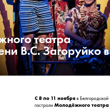
жного театра
ни В.С. Загоруйко в
С 8 по 11 ноября
в Белгородской 
гастроли
Молодёжного театра