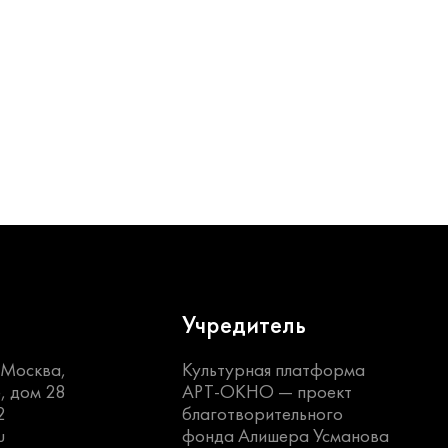
Учредитель
. Москва,
Культурная платформа
, дом 28
АРТ-ОКНО —
проект
2
благотворительного
u
фонда Алишера Усманова