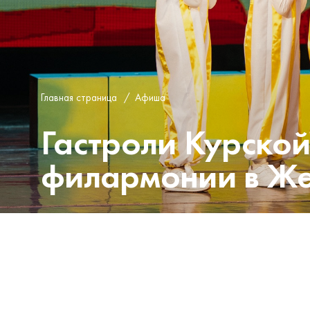
Главная страница
/
Афиша
Гастроли Курской
филармонии в Же