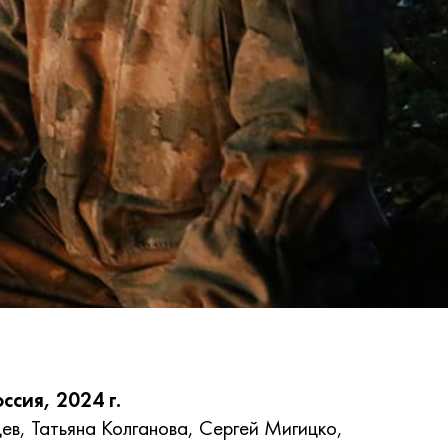
сия, 2024 г.
цев
,
Татьяна Колганова
,
Сергей Мигицко
,