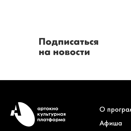
Подписаться
на новости
О програ
Афиша