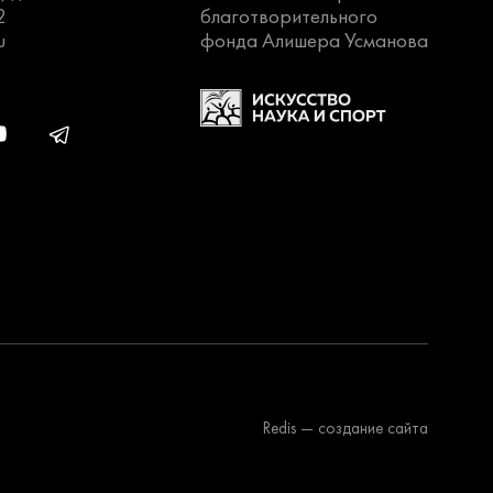
2
благотворительного
u
фонда Алишера Усманова
Redis
— создание сайта