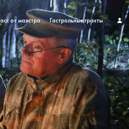
асс от маэстро
Гастрольные гранты