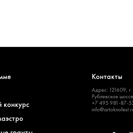
мме
Контакты
Адрес: 121609, г
Рублевское шоссе
+7 495 981-87-5
й конкурс
info@artoknofest.r
маэстро
ные гранты