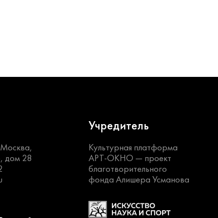
Учредитель
. Москва,
Культурная платформа
, дом 28
АРТ-ОКНО —
проект
2
благотворительного
u
фонда Алишера Усманова