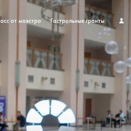
асс от маэстро
Гастрольные гранты