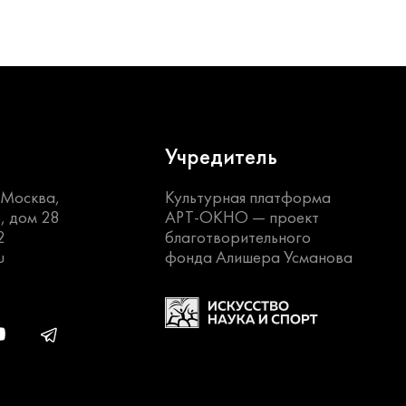
Учредитель
. Москва,
Культурная платформа
, дом 28
АРТ-ОКНО —
проект
2
благотворительного
u
фонда Алишера Усманова