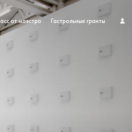
асс от маэстро
Гастрольные гранты