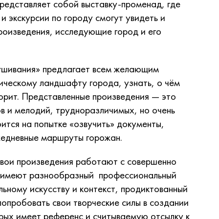
редставляет собой выставку-променад, где
 и экскурсии по городу смогут увидеть и
роизведения, исследующие город и его
ушивания» предлагает всем желающим
ическому ландшафту города, узнать, о чём
ворит. Представленные произведения — это
в и мелодий, трудноразличимых, но очень
оится на попытке «озвучить» документы,
ежедневные маршруты горожан.
свои произведения работают с совершенно
 имеют разнообразный профессиональный
льному искусству и контекст, продиктованный
опробовать свои творческие силы в создании
рых имеет референс и считываемую отсылку к