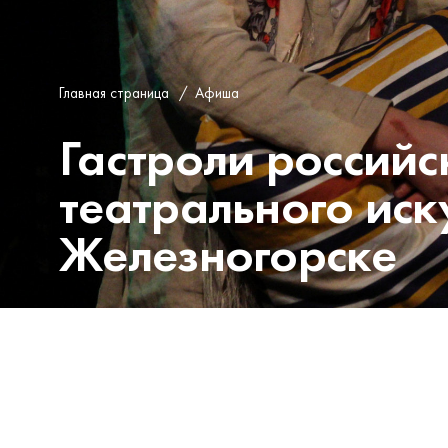
Главная страница
/
Афиша
Гастроли российс
театрального иск
Железногорске