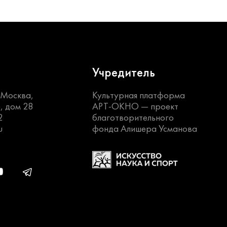
Учредитель
. Москва,
Культурная платформа
, дом 28
АРТ-ОКНО —
проект
2
благотворительного
u
фонда Алишера Усманова