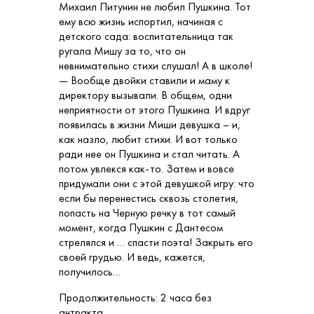
Михаил Питунин не любил Пушкина. Тот
ему всю жизнь испортил, начиная с
детского сада: воспитательница так
ругала Мишу за то, что он
невнимательно стихи слушал! А в школе!
— Вообще двойки ставили и маму к
директору вызывали. В общем, одни
неприятности от этого Пушкина. И вдруг
появилась в жизни Миши девушка – и,
как назло, любит стихи. И вот только
ради нее он Пушкина и стал читать. А
потом увлекся как-то. Затем и вовсе
придумали они с этой девушкой игру: что
если бы перенестись сквозь столетия,
попасть на Черную речку в тот самый
момент, когда Пушкин с Дантесом
стрелялся и … спасти поэта! Закрыть его
своей грудью. И ведь, кажется,
получилось…
Продолжительность: 2 часа без
антракта