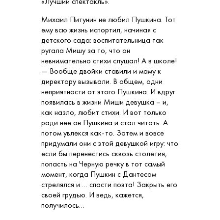
«Лучший спектакль».
Михаил Питунин не любил Пушкина. Тот
ему всю жизнь испортил, начиная с
детского сада: воспитательница так
ругала Мишу за то, что он
невнимательно стихи слушал! А в школе!
— Вообще двойки ставили и маму к
директору вызывали. В общем, одни
неприятности от этого Пушкина. И вдруг
появилась в жизни Миши девушка – и,
как назло, любит стихи. И вот только
ради нее он Пушкина и стал читать. А
потом увлекся как-то. Затем и вовсе
придумали они с этой девушкой игру: что
если бы перенестись сквозь столетия,
попасть на Черную речку в тот самый
момент, когда Пушкин с Дантесом
стрелялся и … спасти поэта! Закрыть его
своей грудью. И ведь, кажется,
получилось…