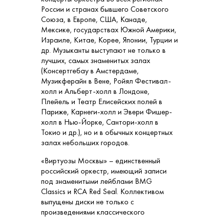
России и странах бывшего Советского
Союза, в Европе, США, Канаде,
Мексике, государствах Южной Америки,
Израиле, Китае, Корее, Японии, Турции и
др. Музыканты выступают не только в
лучших, самых знаменитых залах
(Консертгебау в Амстердаме,
Музикферайн в Вене, Ройял Фестивал-
холл и Альберт-холл в Лондоне,
Плейель и Театр Елисейских полей в
Париже, Карнеги-холл и Эвери Фишер-
холл в Нью-Йорке, Сантори-холл в
Токио и др.), но и в обычных концертных
залах небольших городов.
«Виртуозы Москвы» – единственный
российский оркестр, имеющий записи
под знаменитыми лейблами BMG
Classics и RCA Red Seal. Коллективом
выпущены диски не только с
произведениями классического