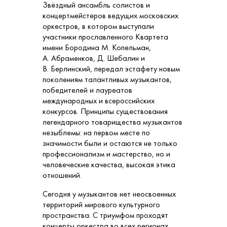
Звёздный ансамбль солистов и
концертмейстеров ведущих московских
оркестров, в котором выступали
участники прославленного Квартета
имени Бородина М. Копельман,
А. Абраменков, Д. Шебалин и
В. Берлинский, передал эстафету новым
поколениям талантливых музыкантов,
победителей и лауреатов
международных и всероссийских
конкурсов. Принципы существования
легендарного товарищества музыкантов
незыблемы: на первом месте по
значимости были и остаются не только
профессионализм и мастерство, но и
человеческие качества, высокая этика
отношений.
Сегодня у музыкантов нет неосвоенных
территорий мирового культурного
пространства. С триумфом проходят
концерты оркестра во всех регионах