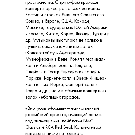
пространства. С триумфом проходят
концерты оркестра во всех регионах
России и странах бывшего Советского
Союза, в Европе, США, Канаде,
Мексике, государствах Южной Америки,
Израиле, Китае, Корее, Японии, Турции и
др. Музыканты выступают не только в
лучших, самых знаменитых залах
(Консертгебау в Амстердаме,
Музикферайн в Вене, Ройял Фестивал-
холл и Альберт-холл в Лондоне,
Плейель и Театр Елисейских полей в
Париже, Карнеги-холл и Эвери Фишер-
холл в Нью-Йорке, Сантори-холл в
Токио и др.), но и в обычных концертных
залах небольших городов.
«Виртуозы Москвы» – единственный
российский оркестр, имеющий записи
под знаменитыми лейблами BMG
Classics и RCA Red Seal. Коллективом
выпущены диски не только с