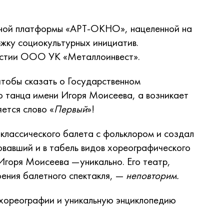
урной платформы «АРТ-ОКНО», нацеленной на
жку социокультурных инициатив.
астии ООО УК «Металлоинвест».
 чтобы сказать о Государственном
 танца имени Игоря Моисеева, а возникает
яется слово «
Первый
»!
классического балета с фольклором и создал
овавший и в табель видов хореографического
Игоря Моисеева —уникально. Его театр,
ения балетного спектакля, —
неповторим.
 хореографии и уникальную энциклопедию