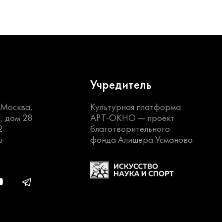
Учредитель
. Москва,
Культурная платформа
, дом 28
АРТ-ОКНО —
проект
2
благотворительного
u
фонда Алишера Усманова