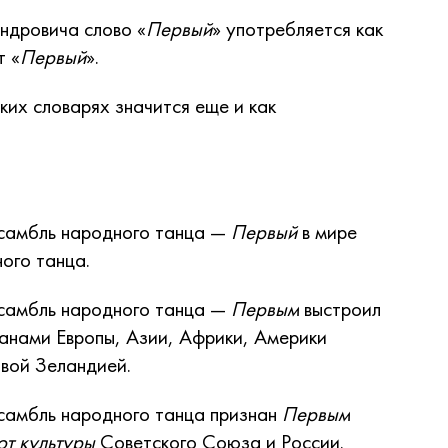
ндровича слово «
Первый
» употребляется как
т «
Первый
».
ких словарях значится еще и как
нсамбль народного танца —
Первый
в мире
ого танца.
нсамбль народного танца —
Первым
выстроил
анами Европы, Азии, Африки, Америки
овой Зеландией.
самбль народного танца признан
Первым
от культуры
Советского Союза и России.