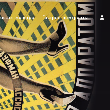
асс от маэстро
Гастрольные гранты