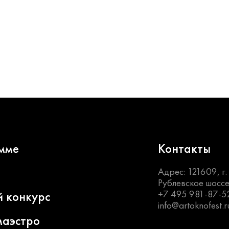
мме
Контакты
Адрес: 121609, г
Рублевское шоссе
+7 495 981-87-5
й конкурс
info@artoknofest.r
маэстро