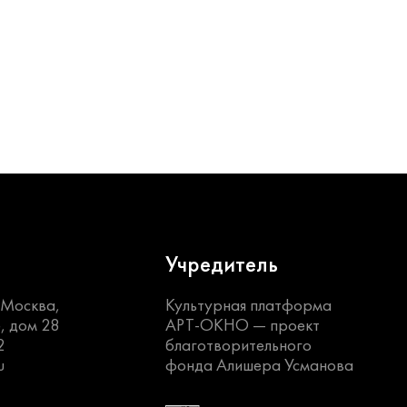
Учредитель
. Москва,
Культурная платформа
, дом 28
АРТ-ОКНО —
проект
2
благотворительного
u
фонда Алишера Усманова