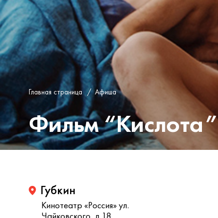
Главная страница
/
Афиша
Фильм “Кислота”
Губкин
Кинотеатр «Россия» ул.
Чайковского, д.18