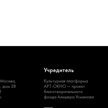
Учредитель
. Москва,
Культурная платформа
, дом 28
АРТ-ОКНО —
проект
2
благотворительного
u
фонда Алишера Усманова