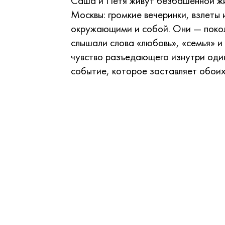
Саша и Петя живут безбашенной жи
Москвы: громкие вечеринки, взлеты
окружающими и собой. Они — покол
слышали слова «любовь», «семья» и
чувство разъедающего изнутри один
событие, которое заставляет обоих 