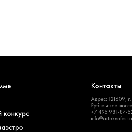
мме
Контакты
Адрес: 121609, г
Рублевское шоссе
+7 495 981-87-5
й конкурс
info@artoknofest.r
маэстро