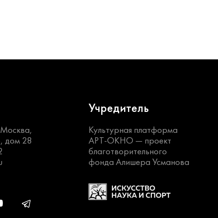
Учредитель
. Москва,
Культурная платформа
, дом 28
АРТ-ОКНО —
проект
2
благотворительного
u
фонда Алишера Усманова