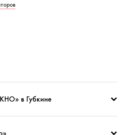
аторов
КНО» в Губкине
о»