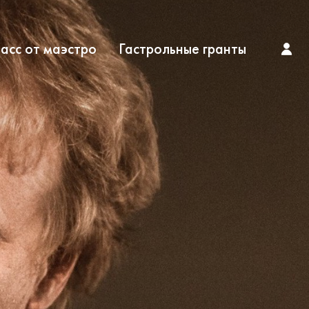
асс от маэстро
Гастрольные гранты