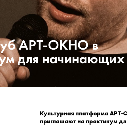
луб АРТ-ОКНО в
кум для начинающих
Культурная платформа АРТ-О
приглашают на практикум д