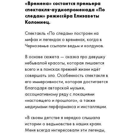
«Времена» состоится премьера
спектакля-аудиопроменада «По
следам» режиссёра Елизаветы
Коломиец.
Спектакль «По следам» построен на
мифах и легендах о временах, когда в
Черноземье ссылали ведьм и колдунов.
В основе сюжета — сказка про девушку
небывалой красоты, которая лишается
всего и в поисках прежней жизни идёт
совершать зло. Особенность спектакля в
его иммерсивности, которая достигается
благодаря авторской музыке,
ассоциативному ряду с локациями
«настоящего и прошлого», а также
медиумами перформанса и инсталляции.
«В своем детстве я нередко слышала
истории о ведьмовстве в наших краях.
Меня всегда интересовали эти легенды,