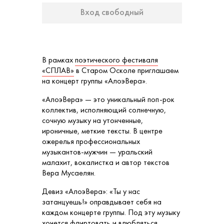
Вход свободный
В рамках
поэтического фестиваля
«СПЛАВ»
в Старом Осколе приглашаем
на концерт группы «АлоэВера».
«АлоэВера» — это уникальный поп-рок
коллектив, исполняющий солнечную,
сочную музыку на утонченные,
ироничные, меткие тексты. В центре
ожерелья профессиональных
музыкантов-мужчин — уральский
малахит, вокалистка и автор текстов
Вера Мусаелян.
Девиз «АлоэВера»: «Ты у нас
затанцуешь!» оправдывает себя на
каждом концерте группы. Под эту музыку
хочется флиртовать и влюбляться,