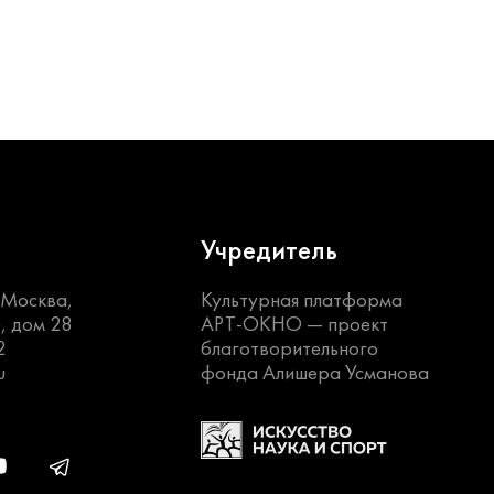
Учредитель
. Москва,
Культурная платформа
, дом 28
АРТ-ОКНО —
проект
2
благотворительного
u
фонда Алишера Усманова