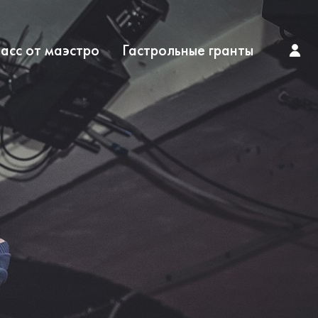
асс от маэстро
Гастрольные гранты