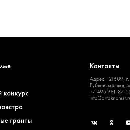
мме
Контакты
Адрес: 121609, г
Рублевское шоссе
+7 495 981-87-5
й конкурс
info@artoknofest.r
маэстро
ные гранты