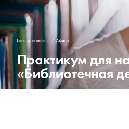
Главная страница
/
Афиша
Практикум для н
«Библиотечная де