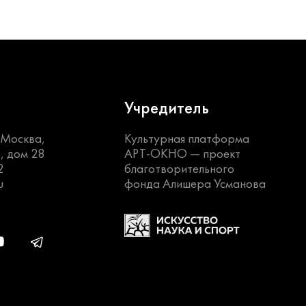
Учредитель
. Москва,
Культурная платформа
, дом 28
АРТ-ОКНО —
проект
2
благотворительного
u
фонда Алишера Усманова