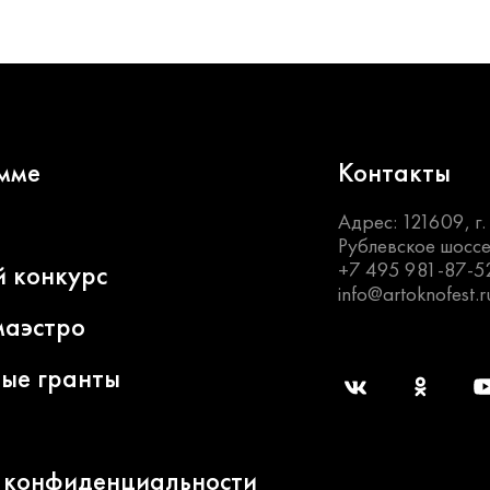
мме
Контакты
Адрес: 121609, г
Рублевское шоссе
+7 495 981-87-5
й конкурс
info@artoknofest.r
маэстро
ные гранты
 конфиденциальности