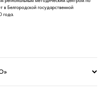
им региональным методическим центром по
т в Белгородской государственной
0 года.
IO»