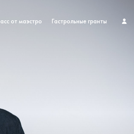
асс от маэстро
Гастрольные гранты