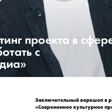
инг проекта в сфер
отать с
едиа»
Заключительный воркшоп в 
«Современное культурное пр