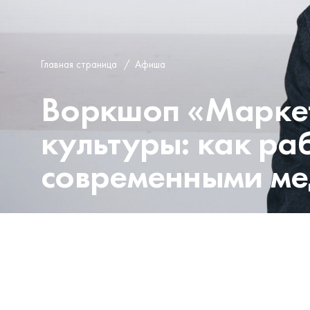
Главная страница
/
Афиша
Воркшоп «Маркет
культуры: как раб
современными м